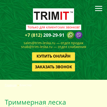
Только для клиентских звонков!
+7 (812)
209-29-91
sales@trim-leska.ru — отдел продаж
snab@trim-leska.ru — отдел снабжения
КУПИТЬ ОНЛАЙН
ЗАКАЗАТЬ ЗВОНОК
Главная
Блистер
Триммерная леска