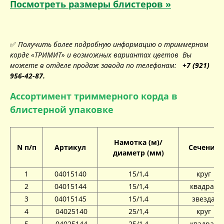
Посмотреть размеры блистеров »
✅
Получить более подробную информацию о триммерном
корде «ТРИМИТ» и возможных вариантах цветов Вы
можете в отделе продаж завода по телефонам:
+7 (921)
956-42-87.
Ассортимент триммерного корда в
блистерной упаковке
Намотка (м)/
N п/п
Артикул
Сечение
диаметр (мм)
1
04015140
15/1,4
круг
2
04015144
15/1,4
квадрат
3
04015145
15/1,4
звезда
4
04025140
25/1,4
круг
5
04025144
25/1,4
квадрат