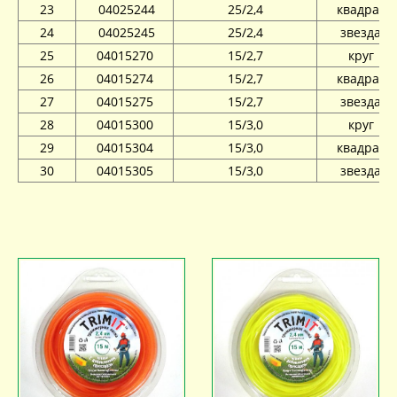
23
04025244
25/2,4
квадрат
24
04025245
25/2,4
звезда
25
04015270
15/2,7
круг
26
04015274
15/2,7
квадрат
27
04015275
15/2,7
звезда
28
04015300
15/3,0
круг
29
04015304
15/3,0
квадрат
30
04015305
15/3,0
звезда