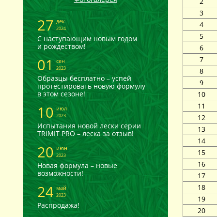
2
3
27
дек
4
2024
5
С наступающим новым годом
и рождеством!
6
7
01
сен
2023
8
Образцы бесплатно – успей
9
протестировать новую формулу
в этом сезоне!
10
11
10
июл
2023
12
Испытания новой лески серии
13
TRIMIT PRO – леска за отзыв!
14
20
июн
15
2023
16
Новая формула – новые
возможности!
17
24
18
май
2023
19
Распродажа!
20