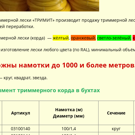
ммерной лески «ТРИМИТ» производит продажу триммерной лески
ей переработки.
ммерной лески (корда) —
жёлтый
,
оранжевый,
светло-зелёный,
изготовление лески любого цвета (по RAL), минимальный объём
жны намотки до 1000 и более метров.
 круг, квадрат, звезда.
имент триммерного корда в бухтах
Намотка (м)
Артикул
Сечение
Диаметр (мм)
03100140
100/1,4
круг