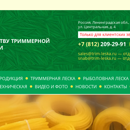
Россия, Ленинградская обл.
ул. Центральная, д. 4
Только для клиентских з
ТВУ ТРИММЕРНОЙ
+7 (812)
209-29-91
И
sales@trim-leska.ru — от
snab@trim-leska.ru — от
РОДУКЦИЯ
ТРИММЕРНАЯ ЛЕСКА
РЫБОЛОВНАЯ ЛЕСКА
ЕХНИЧЕСКАЯ
ВИДЕО И ФОТО
НОВОСТИ
КОНТАКТЫ