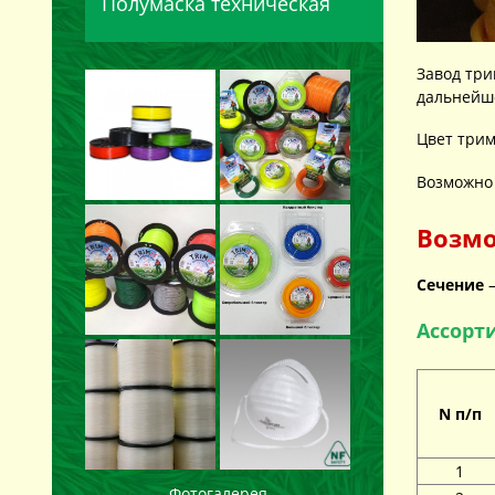
Полумаска техническая
Завод три
дальнейш
Цвет три
Возможно 
Возмо
Сечение
—
Ассорт
N п/п
1
Фотогалерея