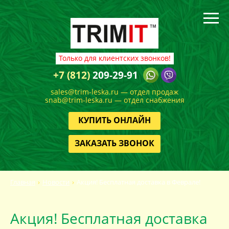
Только для клиентских звонков!
+7 (812)
209-29-91
sales@trim-leska.ru — отдел продаж
snab@trim-leska.ru — отдел снабжения
КУПИТЬ ОНЛАЙН
ЗАКАЗАТЬ ЗВОНОК
Главная
Новости
Акция! Бесплатная доставка в Феврале!
Акция! Бесплатная доставка