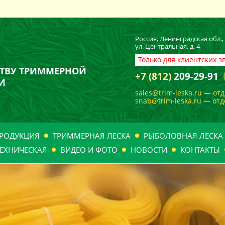
Россия, Ленинградская обл.
ул. Центральная, д. 4
Только для клиентских з
ТВУ ТРИММЕРНОЙ
+7 (812)
209-29-91
И
sales@trim-leska.ru — от
snab@trim-leska.ru — от
РОДУКЦИЯ
ТРИММЕРНАЯ ЛЕСКА
РЫБОЛОВНАЯ ЛЕСКА
ЕХНИЧЕСКАЯ
ВИДЕО И ФОТО
НОВОСТИ
КОНТАКТЫ