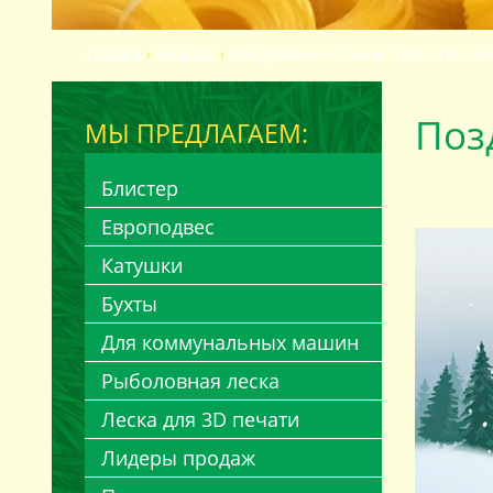
Главная
Новости
Поздравляем с Новым годом и Рожде
Поз
МЫ ПРЕДЛАГАЕМ:
Блистер
Европодвес
Катушки
Бухты
Для коммунальных машин
Рыболовная леска
Леска для 3D печати
Лидеры продаж