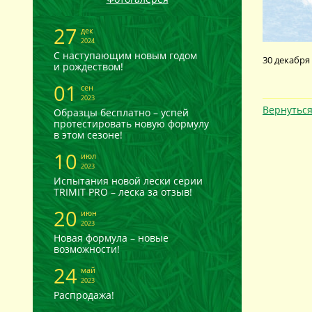
27
дек
2024
С наступающим новым годом
30 декабря
и рождеством!
01
сен
2023
Вернуться
Образцы бесплатно – успей
протестировать новую формулу
в этом сезоне!
10
июл
2023
Испытания новой лески серии
TRIMIT PRO – леска за отзыв!
20
июн
2023
Новая формула – новые
возможности!
24
май
2023
Распродажа!