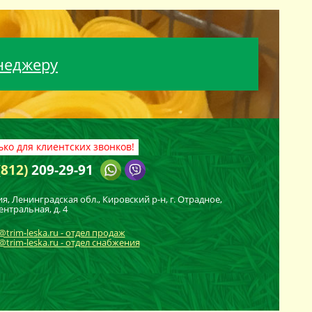
неджеру
ько для клиентских звонков!
(812)
209-29-91
ия, Ленинградская обл., Кировский
р-н
, г. Отрадное,
ентральная, д. 4
@trim-leska.ru - отдел продаж
trim-leska.ru - отдел снабжения