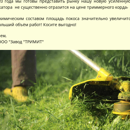
20 года мы готовы представить рынку нашу новую усиленную 
атора не существенно отразится на цене триммерного корда
.
химическим составом площадь покоса значительно увеличится
ольший объём работ! Косите выгодно!
ем,
ООО "Завод "ТРИМИТ"