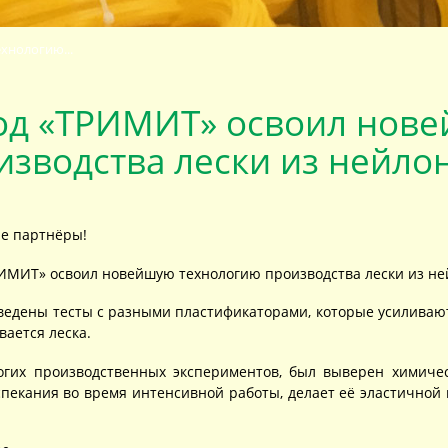
хнологию...
од «ТРИМИТ» освоил нов
изводства лески из нейло
е партнёры!
ИМИТ» освоил новейшую технологию производства лески из не
едены тесты с разными пластификаторами, которые усиливают 
вается леска.
огих производственных экспериментов, был выверен химиче
 спекания во время интенсивной работы, делает её эластичной