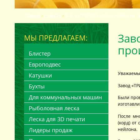
Главная
Новости
Завод «ТРИМИТ» освоил новейшую те
Зав
МЫ ПРЕДЛАГАЕМ:
про
Блистер
Европодвес
Уважаемы
Катушки
Завод «ТР
Бухты
Для коммунальных машин
Были пров
изготавли
Рыболовная леска
После мн
Леска для 3D печати
(корд) от
нейлона.
Лидеры продаж