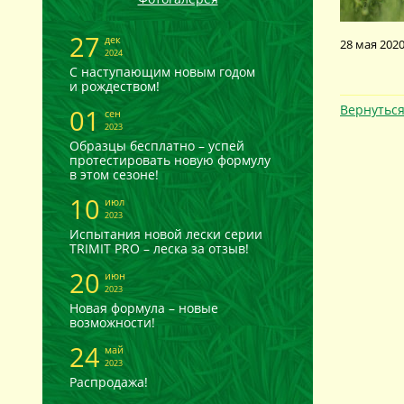
27
дек
28 мая 202
2024
С наступающим новым годом
и рождеством!
Вернуться
01
сен
2023
Образцы бесплатно – успей
протестировать новую формулу
в этом сезоне!
10
июл
2023
Испытания новой лески серии
TRIMIT PRO – леска за отзыв!
20
июн
2023
Новая формула – новые
возможности!
24
май
2023
Распродажа!