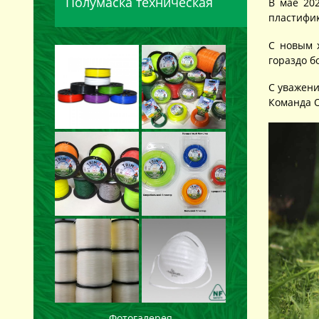
Полумаска техническая
В мае 20
пластифик
С новым 
гораздо б
С уважени
Команда 
Фотогалерея