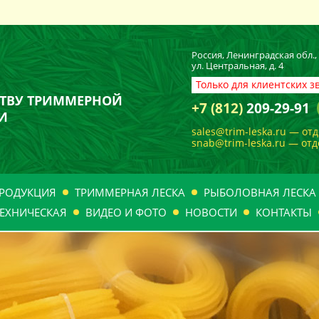
Россия, Ленинградская обл.
ул. Центральная, д. 4
Только для клиентских з
ТВУ ТРИММЕРНОЙ
+7 (812)
209-29-91
И
sales@trim-leska.ru — от
snab@trim-leska.ru — от
РОДУКЦИЯ
ТРИММЕРНАЯ ЛЕСКА
РЫБОЛОВНАЯ ЛЕСКА
ЕХНИЧЕСКАЯ
ВИДЕО И ФОТО
НОВОСТИ
КОНТАКТЫ