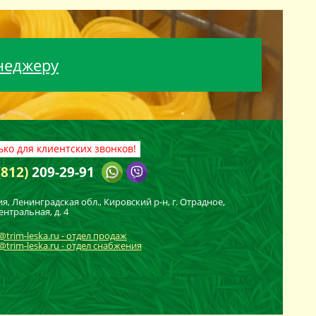
неджеру
ько для клиентских звонков!
(812)
209-29-91
ия, Ленинградская обл., Кировский
р-н
, г. Отрадное,
ентральная, д. 4
@trim-leska.ru - отдел продаж
trim-leska.ru - отдел снабжения